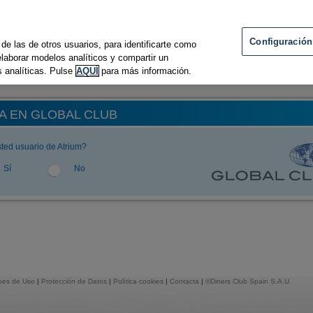
Configuración
 de las de otros usuarios, para identificarte como
 elaborar modelos analíticos y compartir un
 analíticas. Pulse
AQUÍ
para más información.
A EN GLOBAL CLUB
ted usuario de Atrium?
Sí
No
nes de Uso
|
Protección de Datos
|
Política cookies
|
Contacta
|
©Diners Club Spain S.A.U.